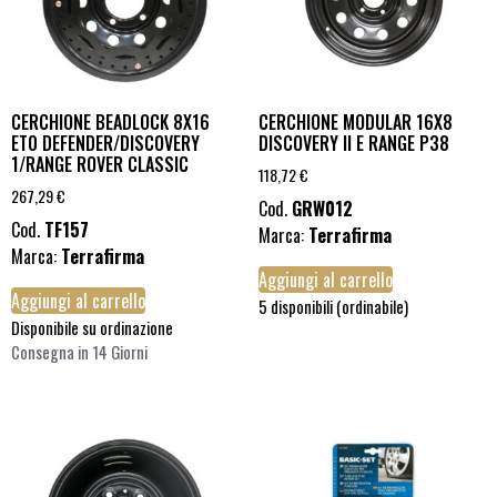
CERCHIONE BEADLOCK 8X16
CERCHIONE MODULAR 16X8
ET0 DEFENDER/DISCOVERY
DISCOVERY II E RANGE P38
1/RANGE ROVER CLASSIC
118,72
€
267,29
€
Cod.
GRW012
Cod.
TF157
Marca:
Terrafirma
Marca:
Terrafirma
Aggiungi al carrello
Aggiungi al carrello
5 disponibili (ordinabile)
Disponibile su ordinazione
Consegna in 14 Giorni