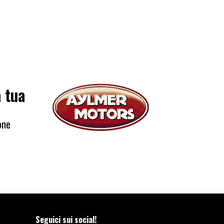
a tua
one
Seguici sui social!