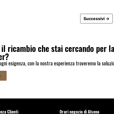
Successivi →
 il ricambio che stai cercando per l
er?
ogni esigenza, con la nostra esperienza troveremo la soluzi
.
a
nza Clienti
Orari negozio di Alseno