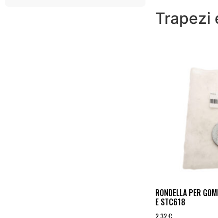
Trapezi 
RONDELLA PER GOM
E STC618
2,32
€