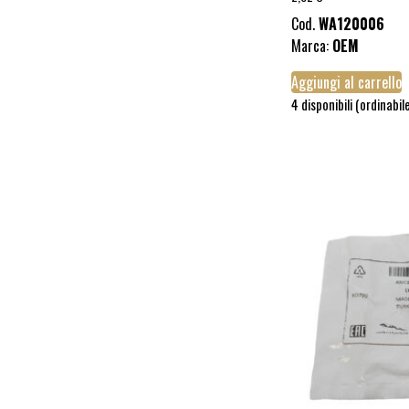
Cod.
WA120006
Marca:
OEM
Aggiungi al carrello
4 disponibili (ordinabil