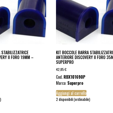
 STABILIZZATRICE
KIT BOCCOLE BARRA STABILIZZATR
ERY II FORO 19MM –
ANTERIORE DISCOVERY II FORO 35
SUPERPRO
42,85
€
Cod.
RBX101690P
Marca:
Superpro
Aggiungi al carrello
)
2 disponibili (ordinabile)