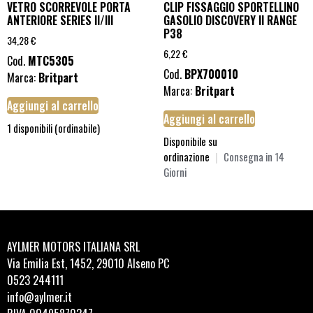
VETRO SCORREVOLE PORTA
CLIP FISSAGGIO SPORTELLINO
ANTERIORE SERIES II/III
GASOLIO DISCOVERY II RANGE
P38
34,28
€
6,22
€
Cod.
MTC5305
Cod.
BPX700010
Marca:
Britpart
Marca:
Britpart
Aggiungi al carrello
Aggiungi al carrello
1 disponibili (ordinabile)
Disponibile su
ordinazione
|
Consegna in 14
Giorni
AYLMER MOTORS ITALIANA SRL
Via Emilia Est, 1452, 29010 Alseno PC
0523 244111
info@aylmer.it