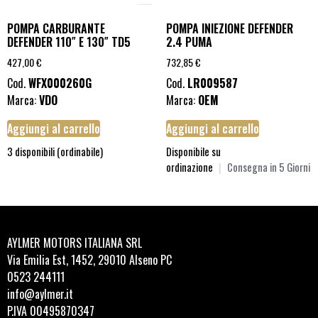
POMPA CARBURANTE
POMPA INIEZIONE DEFENDER
DEFENDER 110″ E 130″ TD5
2.4 PUMA
427,00
€
732,85
€
Cod.
WFX000260G
Cod.
LR009587
Marca:
VDO
Marca:
OEM
Aggiungi al carrello
Aggiungi al carrello
3 disponibili (ordinabile)
Disponibile su
ordinazione
|
Consegna in 5 Giorni
AYLMER MOTORS ITALIANA SRL
Via Emilia Est, 1452, 29010 Alseno PC
0523 244111
info@aylmer.it
P.IVA 00495870347