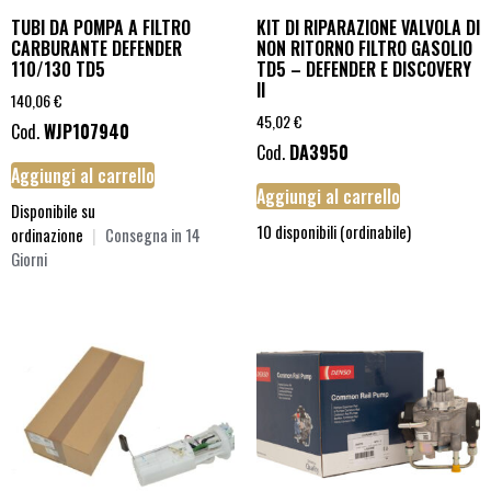
TUBI DA POMPA A FILTRO
KIT DI RIPARAZIONE VALVOLA DI
CARBURANTE DEFENDER
NON RITORNO FILTRO GASOLIO
110/130 TD5
TD5 – DEFENDER E DISCOVERY
II
140,06
€
45,02
€
Cod.
WJP107940
Cod.
DA3950
Aggiungi al carrello
Aggiungi al carrello
Disponibile su
10 disponibili (ordinabile)
ordinazione
|
Consegna in 14
Giorni