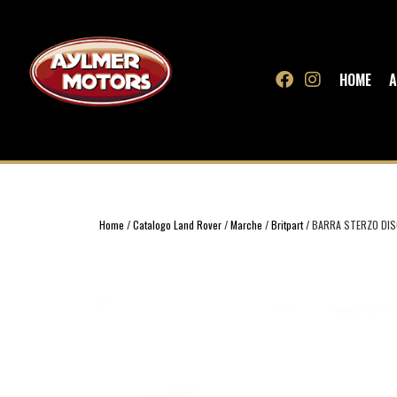
HOME
A
Home
/
Catalogo Land Rover
/
Marche
/
Britpart
/ BARRA STERZO DISC