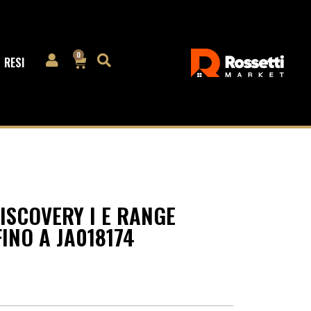
0
RESI
ISCOVERY I E RANGE
INO A JA018174