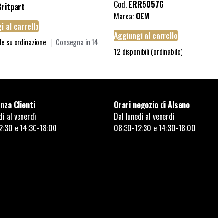
Cod.
ERR5057G
Britpart
Marca:
OEM
i al carrello
Aggiungi al carrello
le su ordinazione
|
Consegna in 14
12 disponibili (ordinabile)
nza Clienti
Orari negozio di Alseno
dì al venerdì
Dal lunedì al venerdì
2:30 e 14:30-18:00
08:30-12:30 e 14:30-18:00