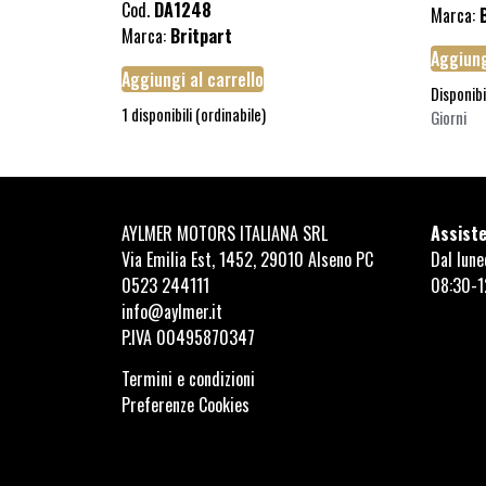
Cod.
DA1248
Marca:
Marca:
Britpart
Aggiung
Aggiungi al carrello
Disponibi
1 disponibili (ordinabile)
Giorni
AYLMER MOTORS ITALIANA SRL
Assiste
Via Emilia Est, 1452, 29010 Alseno PC
Dal lune
0523 244111
08:30-1
info@aylmer.it
P.IVA 00495870347
Termini e condizioni
Preferenze Cookies