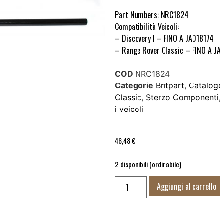
Part Numbers: NRC1824
Compatibilità Veicoli:
– Discovery I – FINO A JA018174
– Range Rover Classic – FINO A J
COD
NRC1824
Categorie
Britpart
,
Catalog
Classic
,
Sterzo Componenti
i veicoli
46,48
€
2 disponibili (ordinabile)
Aggiungi al carrello