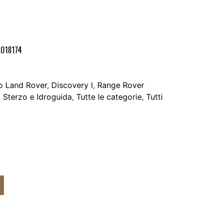
A018174
o Land Rover
,
Discovery I
,
Range Rover
,
Sterzo e Idroguida
,
Tutte le categorie
,
Tutti