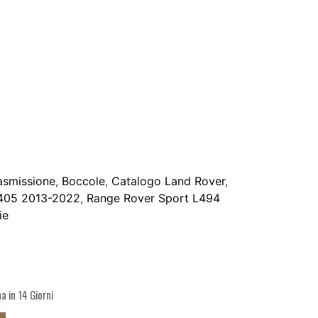
rasmissione
,
Boccole
,
Catalogo Land Rover
,
405 2013-2022
,
Range Rover Sport L494
ie
 in 14 Giorni