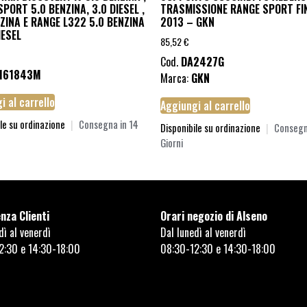
PORT 5.0 BENZINA, 3.0 DIESEL ,
TRASMISSIONE RANGE SPORT FI
ZINA E RANGE L322 5.0 BENZINA
2013 – GKN
IESEL
85,52
€
Cod.
DA2427G
161843M
Marca:
GKN
i al carrello
Aggiungi al carrello
le su ordinazione
|
Consegna in 14
Disponibile su ordinazione
|
Consegn
Giorni
nza Clienti
Orari negozio di Alseno
dì al venerdì
Dal lunedì al venerdì
2:30 e 14:30-18:00
08:30-12:30 e 14:30-18:00