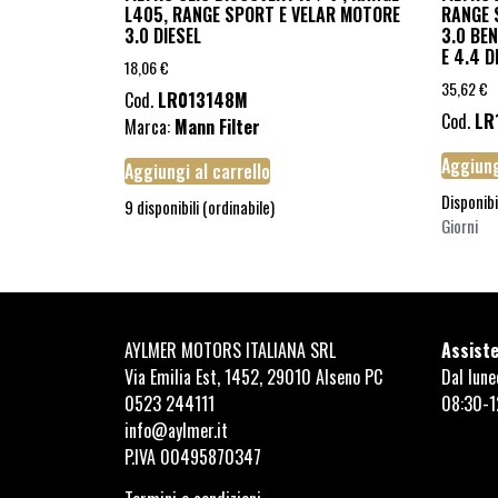
L405, RANGE SPORT E VELAR MOTORE
RANGE S
3.0 DIESEL
3.0 BEN
E 4.4 D
18,06
€
35,62
€
Cod.
LR013148M
Cod.
LR
Marca:
Mann Filter
Aggiung
Aggiungi al carrello
Disponibi
9 disponibili (ordinabile)
Giorni
AYLMER MOTORS ITALIANA SRL
Assiste
Via Emilia Est, 1452, 29010 Alseno PC
Dal lune
0523 244111
08:30-1
info@aylmer.it
P.IVA 00495870347