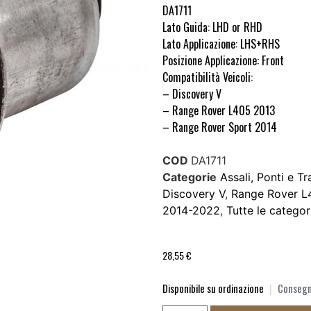
DA1711
Lato Guida: LHD or RHD
Lato Applicazione: LHS+RHS
Posizione Applicazione: Front
Compatibilità Veicoli:
– Discovery V
– Range Rover L405 2013
– Range Rover Sport 2014
COD
DA1711
Categorie
Assali, Ponti e T
Discovery V
,
Range Rover L
2014-2022
,
Tutte le categor
28,55
€
Disponibile su ordinazione
|
Consegna