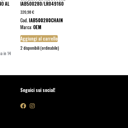
NO AL
IAB500280/LR049160
320,98
€
Cod.
IAB500280CHAIN
Marca:
OEM
Aggiungi al carrello
2 disponibili (ordinabile)
a in 14
Seguici sui social!