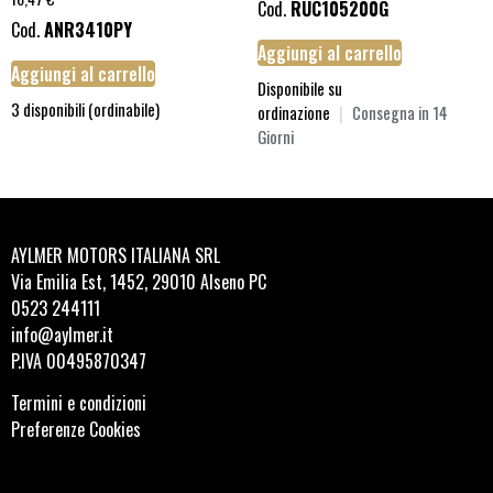
Cod.
RUC105200G
Cod.
ANR3410PY
Aggiungi al carrello
Aggiungi al carrello
Disponibile su
3 disponibili (ordinabile)
ordinazione
|
Consegna in 14
Giorni
AYLMER MOTORS ITALIANA SRL
Via Emilia Est, 1452, 29010 Alseno PC
0523 244111
info@aylmer.it
P.IVA 00495870347
Termini e condizioni
Preferenze Cookies