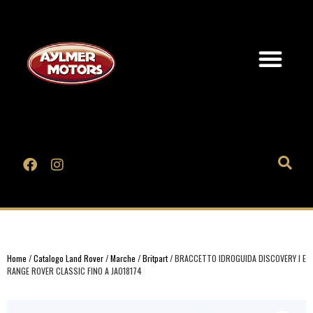
Home
/
Catalogo Land Rover
/
Marche
/
Britpart
/ BRACCETTO IDROGUIDA DISCOVERY I E
RANGE ROVER CLASSIC FINO A JA018174