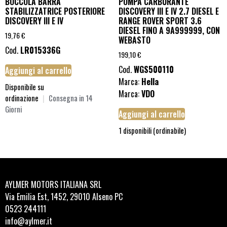
BOCCOLA BARRA
POMPA CARBURANTE
STABILIZZATRICE POSTERIORE
DISCOVERY III E IV 2.7 DIESEL E
DISCOVERY III E IV
RANGE ROVER SPORT 3.6
DIESEL FINO A 9A999999, CON
19,76
€
WEBASTO
Cod.
LR015336G
199,10
€
Cod.
WGS500110
Aggiungi al carrello
Marca:
Hella
Disponibile su
Marca:
VDO
ordinazione
|
Consegna in 14
Giorni
Aggiungi al carrello
1 disponibili (ordinabile)
AYLMER MOTORS ITALIANA SRL
Via Emilia Est, 1452, 29010 Alseno PC
0523 244111
info@aylmer.it