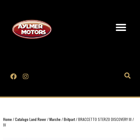
Home
/
Catalogo Land Rover
/
Marche
/
Britpart
/ BRACCETTO STERZO DISCOVERY III /
IV