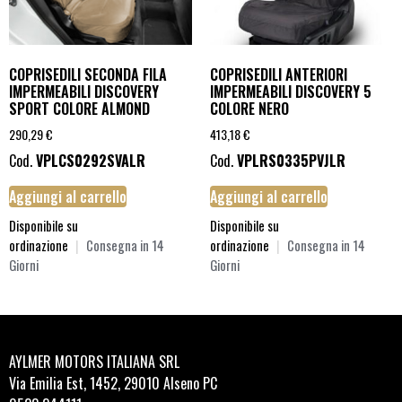
COPRISEDILI SECONDA FILA
COPRISEDILI ANTERIORI
IMPERMEABILI DISCOVERY
IMPERMEABILI DISCOVERY 5
SPORT COLORE ALMOND
COLORE NERO
290,29
€
413,18
€
Cod.
VPLCS0292SVALR
Cod.
VPLRS0335PVJLR
Aggiungi al carrello
Aggiungi al carrello
Disponibile su
Disponibile su
ordinazione
|
Consegna in 14
ordinazione
|
Consegna in 14
Giorni
Giorni
AYLMER MOTORS ITALIANA SRL
Via Emilia Est, 1452, 29010 Alseno PC