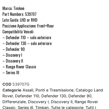
Marca: Timken
Part Numbers: 539707
Lato Guida: LHD or RHD
Posizione Applicazione: Front+Rear
Compatibilità Veicoli:
– Defender 110 – solo anteriore
– Defender 130 – solo anteriore
– Defender 90
– Discovery I
– Discovery II
– Range Rover Classic
– Series III
COD
539707G
Categorie
Assali, Ponti e Trasmissione
,
Catalogo Land
Rover
,
Defender 110
,
Defender 130
,
Defender 90
,
Differenziale
,
Discovery I
,
Discovery II
,
Range Rover
Classic
,
Series III
,
Timken
,
Tutte le categorie
,
Tutti i