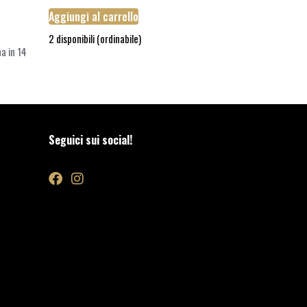
Aggiungi al carrello
2 disponibili (ordinabile)
a in 14
Seguici sui social!