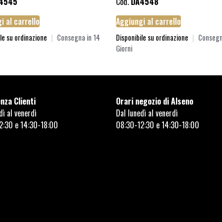
4545
Cod.
DA4548
i al carrello
Aggiungi al carrello
le su ordinazione
|
Consegna in 14
Disponibile su ordinazione
|
Consegn
Giorni
nza Clienti
Orari negozio di Alseno
dì al venerdì
Dal lunedì al venerdì
2:30 e 14:30-18:00
08:30-12:30 e 14:30-18:00