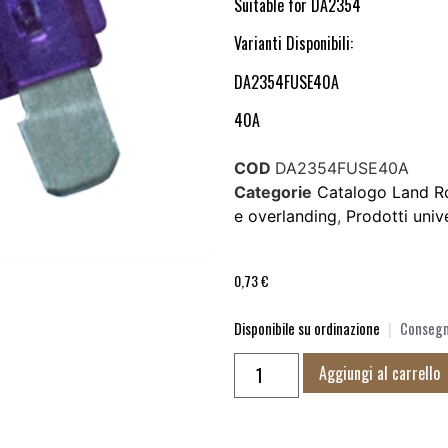
Suitable for DA2354
Varianti Disponibili:
DA2354FUSE40A
40A
COD
DA2354FUSE40A
Categorie
Catalogo Land R
e overlanding
,
Prodotti unive
0,73
€
Disponibile su ordinazione
|
Consegna
Aggiungi al carrello