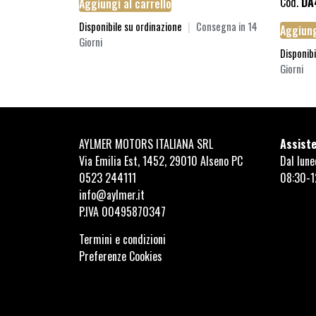
Cod.
DA
Aggiungi al carrello
Disponibile su ordinazione
|
Consegna in 14
Aggiung
Giorni
Disponibi
Giorni
AYLMER MOTORS ITALIANA SRL
Assiste
Via Emilia Est, 1452, 29010 Alseno PC
Dal lune
0523 244111
08:30-1
info@aylmer.it
P.IVA 00495870347
Termini e condizioni
Preferenze Cookies