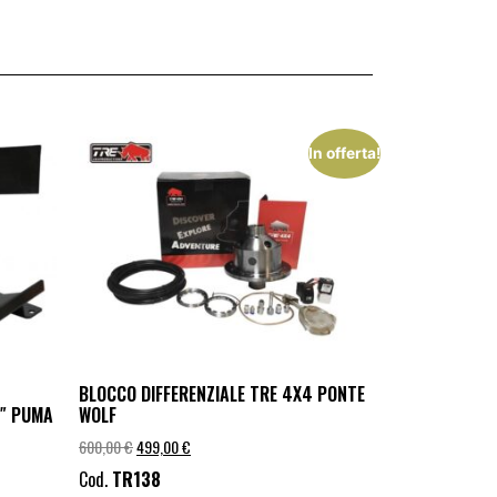
In offerta!
BLOCCO DIFFERENZIALE TRE 4X4 PONTE
0″ PUMA
WOLF
600,00
€
499,00
€
Cod.
TR138