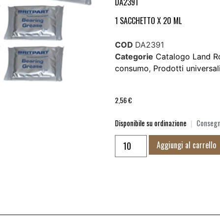
DA2391
1 SACCHETTO X 20 ML
COD
DA2391
Categorie
Catalogo Land R
consumo
,
Prodotti universal
2,56
€
Disponibile su ordinazione
|
Consegna
Aggiungi al carrello