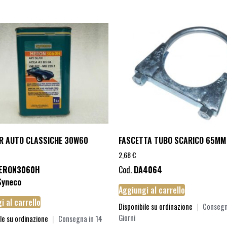
ER AUTO CLASSICHE 30W60
FASCETTA TUBO SCARICO 65MM
2,68
€
ERON3060H
Cod.
DA4064
Syneco
Aggiungi al carrello
i al carrello
Disponibile su ordinazione
|
Consegn
Giorni
le su ordinazione
|
Consegna in 14