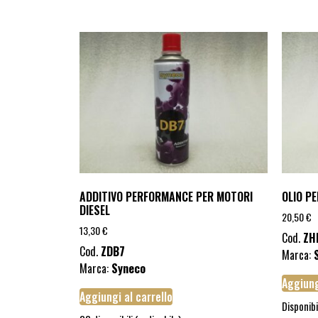
ADDITIVO PERFORMANCE PER MOTORI
OLIO P
DIESEL
20,50
€
13,30
€
Cod.
ZH
Cod.
ZDB7
Marca:
Marca:
Syneco
Aggiung
Aggiungi al carrello
Disponibi