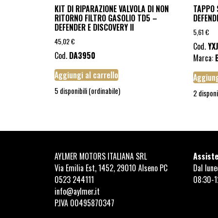
KIT DI RIPARAZIONE VALVOLA DI NON
TAPPO 
RITORNO FILTRO GASOLIO TD5 –
DEFENDE
DEFENDER E DISCOVERY II
5,61
€
45,02
€
Cod.
YX
Cod.
DA3950
Marca:
Aggiungi al carrello
Aggiung
5 disponibili (ordinabile)
2 disponi
AYLMER MOTORS ITALIANA SRL
Assiste
Via Emilia Est, 1452, 29010 Alseno PC
Dal lune
0523 244111
08:30-1
info@aylmer.it
P.IVA 00495870347