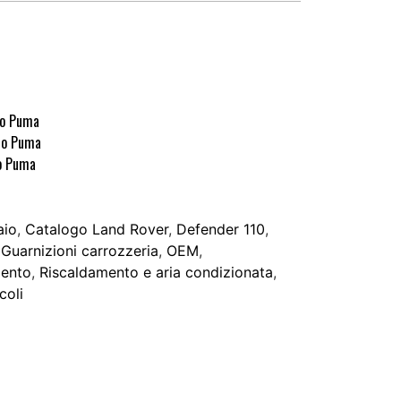
no Puma
no Puma
o Puma
aio
,
Catalogo Land Rover
,
Defender 110
,
,
Guarnizioni carrozzeria
,
OEM
,
mento
,
Riscaldamento e aria condizionata
,
icoli