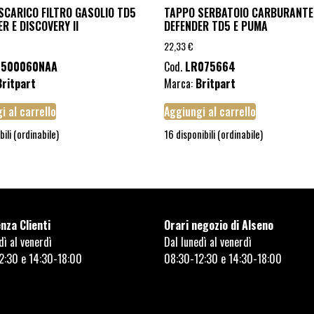
SCARICO FILTRO GASOLIO TD5
TAPPO SERBATOIO CARBURANTE
R E DISCOVERY II
DEFENDER TD5 E PUMA
22,33
€
J500060NAA
Cod.
LR075664
Britpart
Marca:
Britpart
i al carrello
Aggiungi al carrello
bili (ordinabile)
16 disponibili (ordinabile)
nza Clienti
Orari negozio di Alseno
dì al venerdì
Dal lunedì al venerdì
2:30 e 14:30-18:00
08:30-12:30 e 14:30-18:00