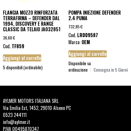
FLANGIA MOZZO RINFORZATA
POMPA INIEZIONE DEFENDER
TERRAFIRMA – DEFENDER DAL
2.4 PUMA
1994, DISCOVERY E RANGE
732,85
€
CLASSIC DA TELAIO JA032851
Cod.
LR009587
36,60
€
Marca:
OEM
Cod.
TF859
Aggiungi al carrello
Aggiungi al carrello
Disponibile su
5 disponibili (ordinabile)
ordinazione
|
Consegna in 5 Giorni
AYLMER MOTORS ITALIANA SRL
Via Emilia Est, 1452, 29010 Alseno PC
0523 244111
info@aylmer.it
P.IVA 00495870347