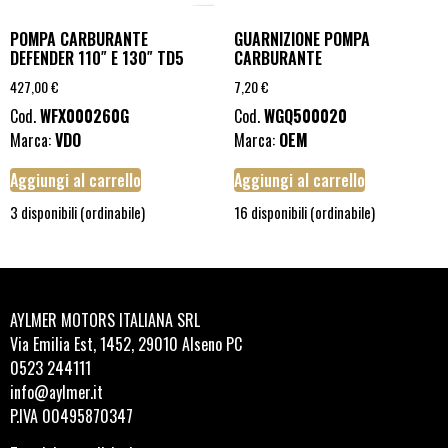
POMPA CARBURANTE
GUARNIZIONE POMPA
DEFENDER 110″ E 130″ TD5
CARBURANTE
427,00
€
7,20
€
Cod.
WFX000260G
Cod.
WGQ500020
Marca:
VDO
Marca:
OEM
Aggiungi al carrello
Aggiungi al carrello
3 disponibili (ordinabile)
16 disponibili (ordinabile)
AYLMER MOTORS ITALIANA SRL
Via Emilia Est, 1452, 29010 Alseno PC
0523 244111
info@aylmer.it
P.IVA 00495870347