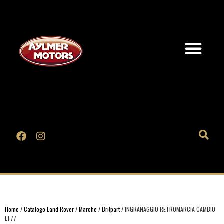
Home
/
Catalogo Land Rover
/
Marche
/
Britpart
/ INGRANAGGIO RETROMARCIA CAMBIO
LT77