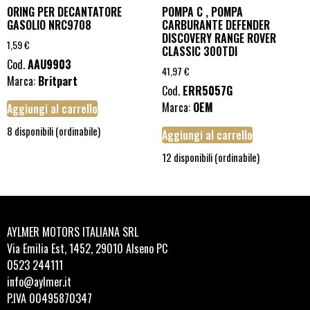
ORING PER DECANTATORE
POMPA C , POMPA
GASOLIO NRC9708
CARBURANTE DEFENDER
DISCOVERY RANGE ROVER
1,59
€
CLASSIC 300TDI
Cod.
AAU9903
41,97
€
Marca:
Britpart
Cod.
ERR5057G
Marca:
OEM
Aggiungi al carrello
8 disponibili (ordinabile)
Aggiungi al carrello
12 disponibili (ordinabile)
AYLMER MOTORS ITALIANA SRL
Via Emilia Est, 1452, 29010 Alseno PC
0523 244111
info@aylmer.it
P.IVA 00495870347