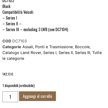
DC7103
Black
Compatibilità Veicoli:
– Series I
– Series II –
– Series III – excluding 3 LWB (see DC7104)
COD
DC7103
Categorie
Assali, Ponti e Trasmissione
,
Boccole
,
Catalogo Land Rover
,
Series I
,
Series II
,
Series III
,
Tutte
le categorie
142,13
€
1 disponibili (ordinabile)
Aggiungi al carrello