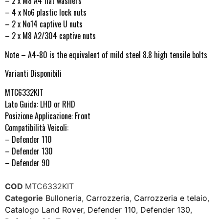
– 2 x M8 A4 flat washers
– 4 x No6 plastic lock nuts
– 2 x No14 captive U nuts
– 2 x M8 A2/304 captive nuts
Note – A4-80 is the equivalent of mild steel 8.8 high tensile bolts
Varianti Disponibili
MTC6332KIT
Lato Guida: LHD or RHD
Posizione Applicazione: Front
Compatibilità Veicoli:
– Defender 110
– Defender 130
– Defender 90
COD
MTC6332KIT
Categorie
Bulloneria
,
Carrozzeria
,
Carrozzeria e telaio
,
Catalogo Land Rover
,
Defender 110
,
Defender 130
,