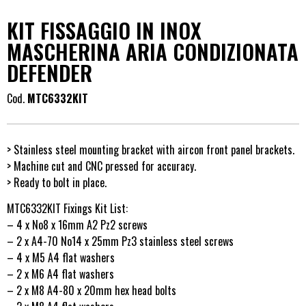
KIT FISSAGGIO IN INOX
MASCHERINA ARIA CONDIZIONATA
DEFENDER
Cod.
MTC6332KIT
> Stainless steel mounting bracket with aircon front panel brackets.
> Machine cut and CNC pressed for accuracy.
> Ready to bolt in place.
MTC6332KIT Fixings Kit List:
– 4 x No8 x 16mm A2 Pz2 screws
– 2 x A4-70 No14 x 25mm Pz3 stainless steel screws
– 4 x M5 A4 flat washers
– 2 x M6 A4 flat washers
– 2 x M8 A4-80 x 20mm hex head bolts