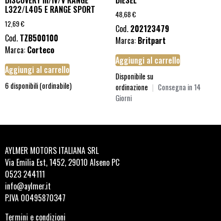
DISCOVERY III/IV/V RANGE
DIESEL
L322/L405 E RANGE SPORT
48,68
€
12,69
€
Cod.
202123479
Cod.
TZB500100
Marca:
Britpart
Marca:
Corteco
Aggiungi al carrello
Aggiungi al carrello
Disponibile su
6 disponibili (ordinabile)
ordinazione
|
Consegna in 14
Giorni
AYLMER MOTORS ITALIANA SRL
Via Emilia Est, 1452, 29010 Alseno PC
0523 244111
info@aylmer.it
P.IVA 00495870347
Termini e condizioni