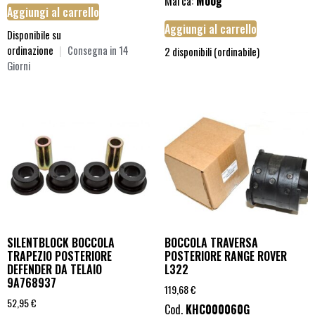
Marca:
Moog
Aggiungi al carrello
Aggiungi al carrello
Disponibile su
ordinazione
|
Consegna in 14
2 disponibili (ordinabile)
Giorni
SILENTBLOCK BOCCOLA
BOCCOLA TRAVERSA
TRAPEZIO POSTERIORE
POSTERIORE RANGE ROVER
DEFENDER DA TELAIO
L322
9A768937
119,68
€
52,95
€
Cod.
KHC000060G