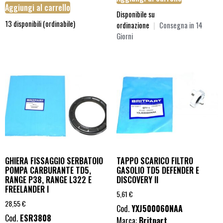
Aggiungi al carrello
Disponibile su
13 disponibili (ordinabile)
ordinazione
|
Consegna in 14
Giorni
GHIERA FISSAGGIO SERBATOIO
TAPPO SCARICO FILTRO
POMPA CARBURANTE TD5,
GASOLIO TD5 DEFENDER E
RANGE P38, RANGE L322 E
DISCOVERY II
FREELANDER I
5,61
€
28,55
€
Cod.
YXJ500060NAA
Cod.
ESR3808
Marca:
Britpart