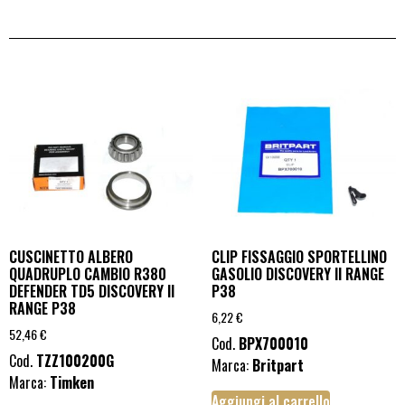
CUSCINETTO ALBERO
CLIP FISSAGGIO SPORTELLINO
QUADRUPLO CAMBIO R380
GASOLIO DISCOVERY II RANGE
DEFENDER TD5 DISCOVERY II
P38
RANGE P38
6,22
€
52,46
€
Cod.
BPX700010
Cod.
TZZ100200G
Marca:
Britpart
Marca:
Timken
Aggiungi al carrello