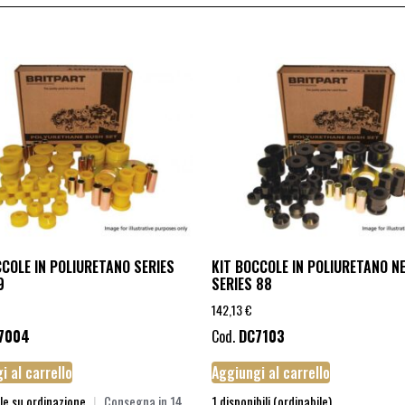
CCOLE IN POLIURETANO SERIES
KIT BOCCOLE IN POLIURETANO N
9
SERIES 88
142,13
€
7004
Cod.
DC7103
i al carrello
Aggiungi al carrello
le su ordinazione
|
Consegna in 14
1 disponibili (ordinabile)