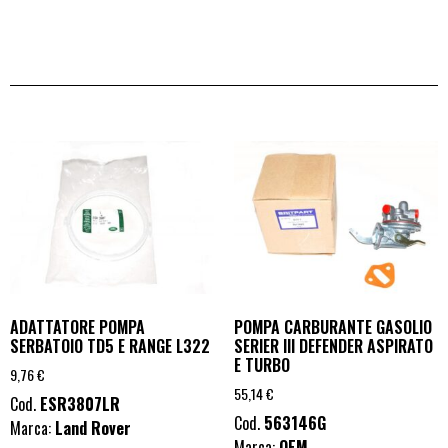
ADATTATORE POMPA
POMPA CARBURANTE GASOLIO
SERBATOIO TD5 E RANGE L322
SERIER III DEFENDER ASPIRATO
E TURBO
9,76
€
55,14
€
Cod.
ESR3807LR
Cod.
563146G
Marca:
Land Rover
Marca:
OEM