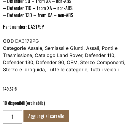
– Defender 90 – from XA – non-ABS
– Defender 110 – from XA – non-ABS
– Defender 130 – from XA – non-ABS
Part number: DA3179P
COD
DA3179PG
Categorie
Assale, Semiassi e Giunti
,
Assali, Ponti e
Trasmissione
,
Catalogo Land Rover
,
Defender 110
,
Defender 130
,
Defender 90
,
OEM
,
Sterzo Componenti
,
Sterzo e Idroguida
,
Tutte le categorie
,
Tutti i veicoli
149,57
€
10 disponibili (ordinabile)
Aggiungi al carrello