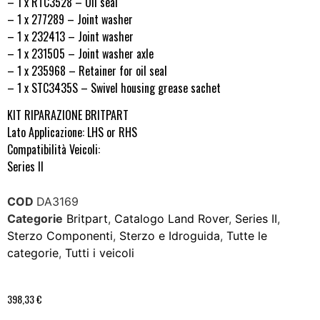
– 1 x RTC3528 – Oil seal
– 1 x 277289 – Joint washer
– 1 x 232413 – Joint washer
– 1 x 231505 – Joint washer axle
– 1 x 235968 – Retainer for oil seal
– 1 x STC3435S – Swivel housing grease sachet
KIT RIPARAZIONE BRITPART
Lato Applicazione: LHS or RHS
Compatibilità Veicoli:
Series II
COD
DA3169
Categorie
Britpart
,
Catalogo Land Rover
,
Series II
,
Sterzo Componenti
,
Sterzo e Idroguida
,
Tutte le
categorie
,
Tutti i veicoli
398,33
€