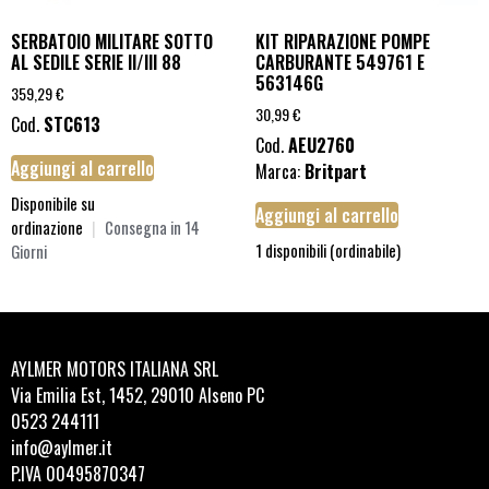
SERBATOIO MILITARE SOTTO
KIT RIPARAZIONE POMPE
AL SEDILE SERIE II/III 88
CARBURANTE 549761 E
563146G
359,29
€
30,99
€
Cod.
STC613
Cod.
AEU2760
Aggiungi al carrello
Marca:
Britpart
Disponibile su
Aggiungi al carrello
ordinazione
|
Consegna in 14
1 disponibili (ordinabile)
Giorni
AYLMER MOTORS ITALIANA SRL
Via Emilia Est, 1452, 29010 Alseno PC
0523 244111
info@aylmer.it
P.IVA 00495870347