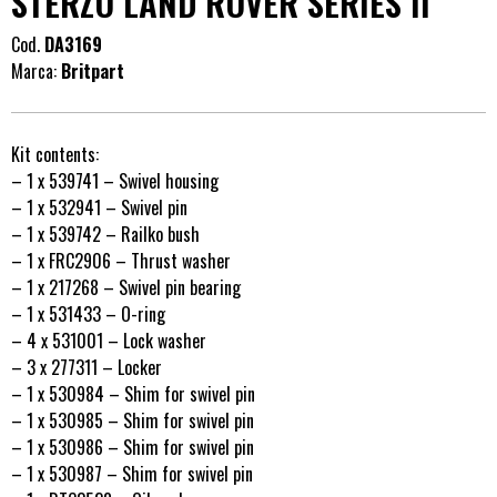
STERZO LAND ROVER SERIES II
Cod.
DA3169
Marca:
Britpart
Kit contents:
– 1 x 539741 – Swivel housing
– 1 x 532941 – Swivel pin
– 1 x 539742 – Railko bush
– 1 x FRC2906 – Thrust washer
– 1 x 217268 – Swivel pin bearing
– 1 x 531433 – O-ring
– 4 x 531001 – Lock washer
– 3 x 277311 – Locker
– 1 x 530984 – Shim for swivel pin
– 1 x 530985 – Shim for swivel pin
– 1 x 530986 – Shim for swivel pin
– 1 x 530987 – Shim for swivel pin