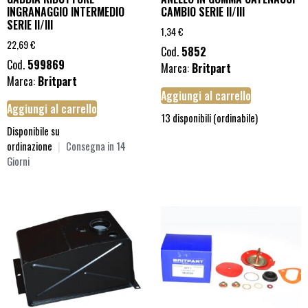
INGRANAGGIO INTERMEDIO
CAMBIO SERIE II/III
SERIE II/III
1,34
€
22,69
€
Cod.
5852
Cod.
599869
Marca:
Britpart
Marca:
Britpart
Aggiungi al carrello
Aggiungi al carrello
13 disponibili (ordinabile)
Disponibile su
ordinazione
|
Consegna in 14
Giorni