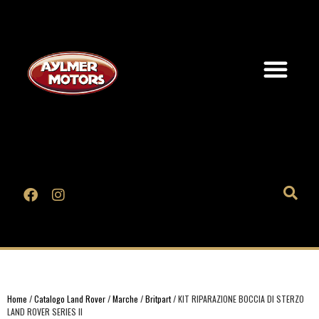
Home
/
Catalogo Land Rover
/
Marche
/
Britpart
/ KIT RIPARAZIONE BOCCIA DI STERZO
LAND ROVER SERIES II