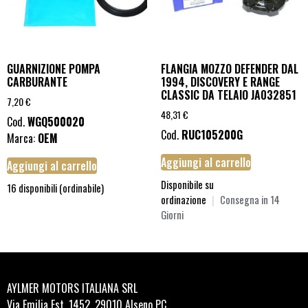
GUARNIZIONE POMPA
FLANGIA MOZZO DEFENDER DAL
CARBURANTE
1994, DISCOVERY E RANGE
CLASSIC DA TELAIO JA032851
7,20
€
48,31
€
Cod.
WGQ500020
Cod.
RUC105200G
Marca:
OEM
Aggiungi al carrello
Aggiungi al carrello
Disponibile su
16 disponibili (ordinabile)
ordinazione
|
Consegna in 14
Giorni
AYLMER MOTORS ITALIANA SRL
Via Emilia Est, 1452, 29010 Alseno PC