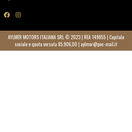
AYLMER MOTORS ITALIANA SRL © 2023 | REA 149855 | Capitale
sociale e quota versata 85.906,00 |
aylmer@pec-mail.it