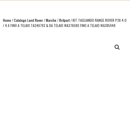
Home
/
Catalogo Land Rover
/
Marche
/
Britpart
/ KIT TAGLIANDO RANGE ROVER P38 4.0
/ 4.6 FINO A TELAIO TA346793 & DA TELAIO WA376580 FINO A TELAIO WA385948