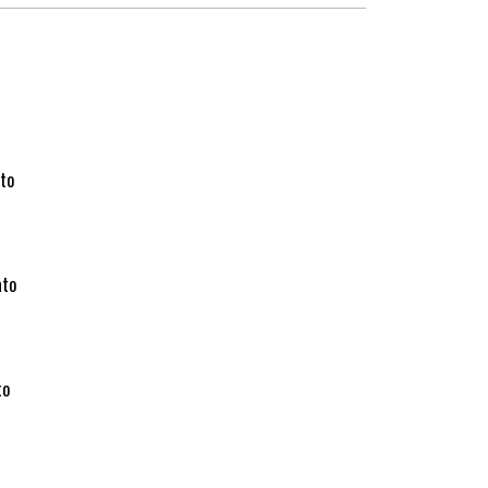
ato
ato
to