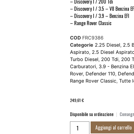
– Discovery I / 200 Tdi
– Discovery I / 3.5 – V8 Benzina EF
– Discovery I / 3.9 – Benzina EFI
– Range Rover Classic
COD
FRC9386
Categorie
2.25 Diesel
,
2.5 
Aspirato
,
2.5 Diesel Aspirat
Turbo Diesel
,
200 Tdi
,
200 T
Carburatori
,
3.9 - Benzina E
Rover
,
Defender 110
,
Defend
Range Rover Classic
,
Tutte 
249,61
€
Disponibile su ordinazione
|
Consegna
Aggiungi al carrello