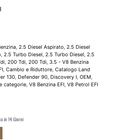
I
Benzina
,
2.5 Diesel Aspirato
,
2.5 Diesel
o
,
2.5 Turbo Diesel
,
2.5 Turbo Diesel
,
2.5
di
,
200 Tdi
,
200 Tdi
,
3.5 - V8 Benzina
FI
,
Cambio e Riduttore
,
Catalogo Land
er 130
,
Defender 90
,
Discovery I
,
OEM
,
le categorie
,
V8 Benzina EFI
,
V8 Petrol EFI
 in 14 Giorni