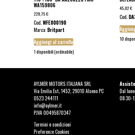
WA159806
45,02
€
228,75
€
Cod.
DA
Cod.
WFE000190
Aggiung
Marca:
Britpart
10 dispon
Aggiungi al carrello
1 disponibili (ordinabile)
AYLMER MOTORS ITALIANA SRL
Assiste
Via Emilia Est, 1452, 29010 Alseno PC
Dal lune
0523 244111
08:30-1
info@aylmer.it
P.IVA 00495870347
Termini e condizioni
Preferenze Cookies