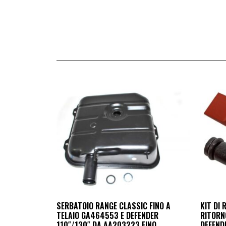
SERBATOIO RANGE CLASSIC FINO A
KIT DI 
TELAIO GA464553 E DEFENDER
RITORN
110″/130″ DA AA203223 FINO
DEFENDE