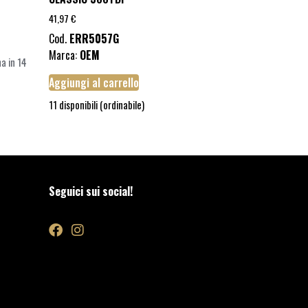
41,97
€
Cod.
ERR5057G
Marca:
OEM
a in 14
Aggiungi al carrello
11 disponibili (ordinabile)
Seguici sui social!