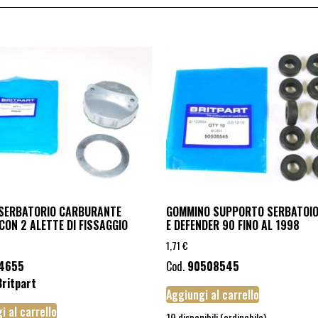
SERBATORIO CARBURANTE
GOMMINO SUPPORTO SERBATOIO
CON 2 ALETTE DI FISSAGGIO
E DEFENDER 90 FINO AL 1998
1,71
€
4655
Cod.
90508545
Britpart
Aggiungi al carrello
i al carrello
19 disponibili (ordinabile)