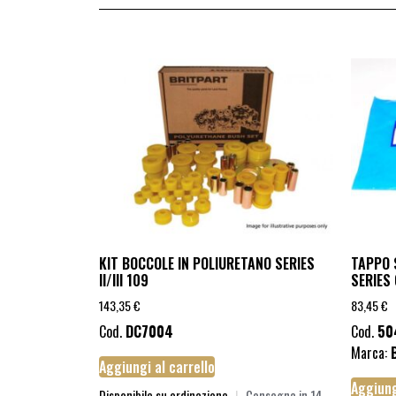
KIT BOCCOLE IN POLIURETANO SERIES
TAPPO 
II/III 109
SERIES 
143,35
€
83,45
€
Cod.
DC7004
Cod.
50
Marca:
Aggiungi al carrello
Aggiung
Disponibile su ordinazione
|
Consegna in 14