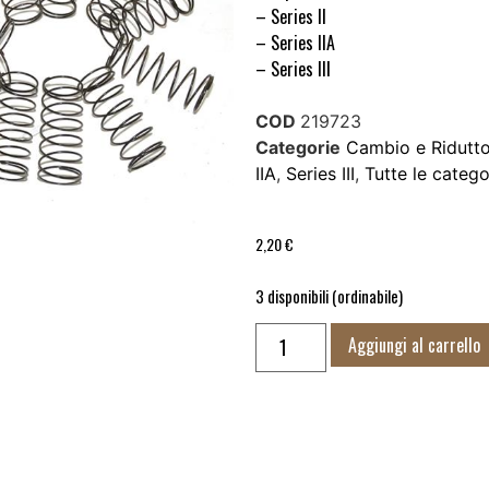
– Series II
– Series IIA
– Series III
COD
219723
Categorie
Cambio e Ridutt
IIA
,
Series III
,
Tutte le catego
2,20
€
3 disponibili (ordinabile)
Aggiungi al carrello