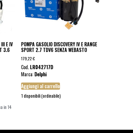
I E IV
POMPA GASOLIO DISCOVERY IV E RANGE
T 3.6
SPORT 2.7 TDV6 SENZA WEBASTO
A
179,22
€
Cod.
LR042717D
Marca:
Delphi
Aggiungi al carrello
1 disponibili (ordinabile)
a in 14