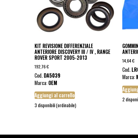
KIT REVISIONE DIFFERENZIALE
GOMMIN
ANTERIORE DISCOVERY III / IV , RANGE
ANTERI
ROVER SPORT 2005-2013
14,64
€
192,76
€
Cod.
LR
Cod.
DA5039
Marca:
Marca:
OEM
Aggiung
Aggiungi al carrello
2 disponi
3 disponibili (ordinabile)