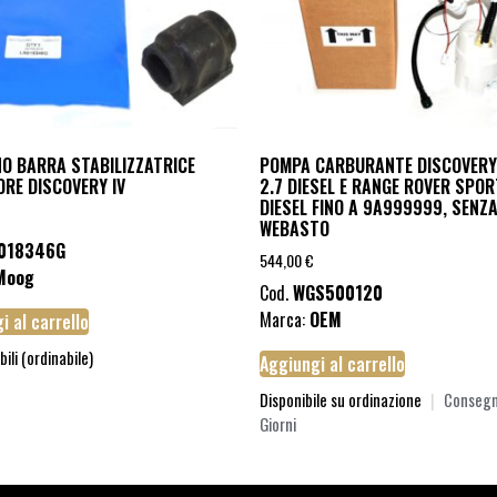
O BARRA STABILIZZATRICE
POMPA CARBURANTE DISCOVERY II
ORE DISCOVERY IV
2.7 DIESEL E RANGE ROVER SPOR
DIESEL FINO A 9A999999, SENZ
WEBASTO
018346G
544,00
€
Moog
Cod.
WGS500120
Marca:
OEM
i al carrello
bili (ordinabile)
Aggiungi al carrello
Disponibile su ordinazione
|
Consegn
Giorni