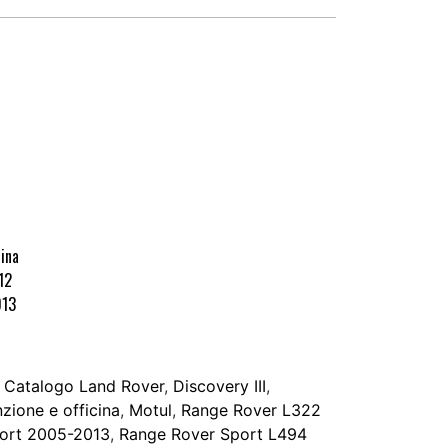
zina
12
013
,
Catalogo Land Rover
,
Discovery III
,
zione e officina
,
Motul
,
Range Rover L322
ort 2005-2013
,
Range Rover Sport L494