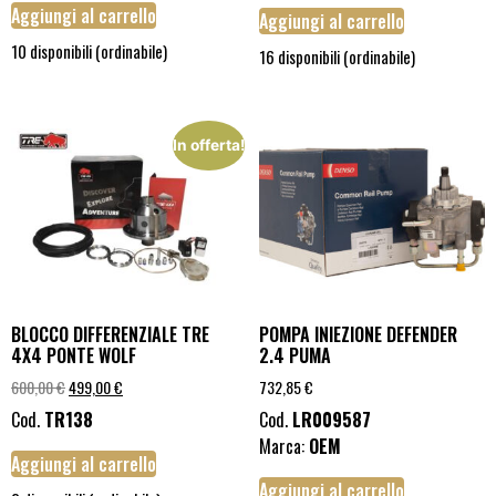
Aggiungi al carrello
Aggiungi al carrello
10 disponibili (ordinabile)
16 disponibili (ordinabile)
In offerta!
BLOCCO DIFFERENZIALE TRE
POMPA INIEZIONE DEFENDER
4X4 PONTE WOLF
2.4 PUMA
600,00
€
499,00
€
732,85
€
Cod.
TR138
Cod.
LR009587
Marca:
OEM
Aggiungi al carrello
Aggiungi al carrello