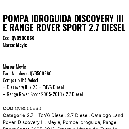
POMPA IDROGUIDA DISCOVERY III
E RANGE ROVER SPORT 2.7 DIESEL
Cod.
QVB500660
Marca:
Meyle
Marca: Meyle
Part Numbers: QVB500660
Compatibilità Veicoli:
– Discovery III / 2.7 – TdV6 Diesel
– Range Rover Sport 2005-2013 / 2.7 Diesel
COD
QVB500660
Categorie
2.7 - TdV6 Diesel
,
2.7 Diesel
,
Catalogo Land
Rover
,
Discovery III
,
Meyle
,
Pompe Idroguida
,
Range
Rover Sport 2005-2013
,
Sterzo e Idroguida
,
Tutte le