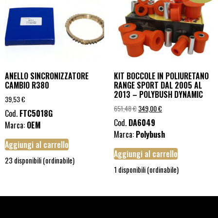
ANELLO SINCRONIZZATORE
KIT BOCCOLE IN POLIURETANO
CAMBIO R380
RANGE SPORT DAL 2005 AL
2013 – POLYBUSH DYNAMIC
39,53
€
651,48
€
349,00
€
Cod.
FTC5018G
Cod.
DA6049
Marca:
OEM
Marca:
Polybush
Aggiungi al carrello
Aggiungi al carrello
23 disponibili (ordinabile)
1 disponibili (ordinabile)