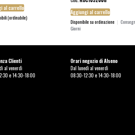
Cod.
RUC105200G
i al carrello
Aggiungi al carrello
ibili (ordinabile)
Disponibile su ordinazione
|
Consegn
Giorni
nza Clienti
Orari negozio di Alseno
dì al venerdì
Dal lunedì al venerdì
2:30 e 14:30-18:00
08:30-12:30 e 14:30-18:00