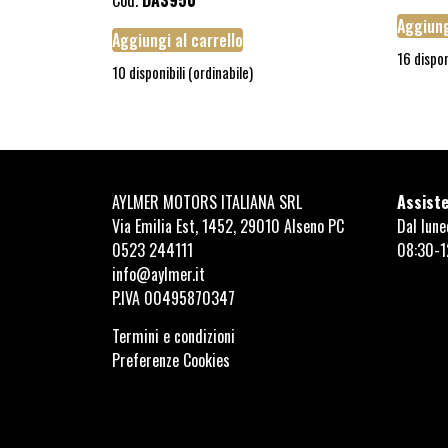
Cod.
DA3950
Aggiung
Aggiungi al carrello
16 dispon
10 disponibili (ordinabile)
AYLMER MOTORS ITALIANA SRL
Assiste
Via Emilia Est, 1452, 29010 Alseno PC
Dal lune
0523 244111
08:30-1
info@aylmer.it
P.IVA 00495870347
Termini e condizioni
Preferenze Cookies