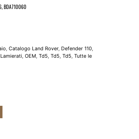
6, BDA710060
aio
,
Catalogo Land Rover
,
Defender 110
,
,
Lamierati
,
OEM
,
Td5
,
Td5
,
Td5
,
Tutte le