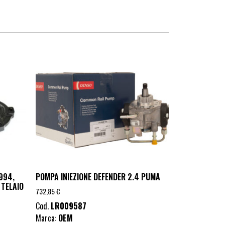
994,
POMPA INIEZIONE DEFENDER 2.4 PUMA
 TELAIO
732,85
€
Cod.
LR009587
Marca:
OEM