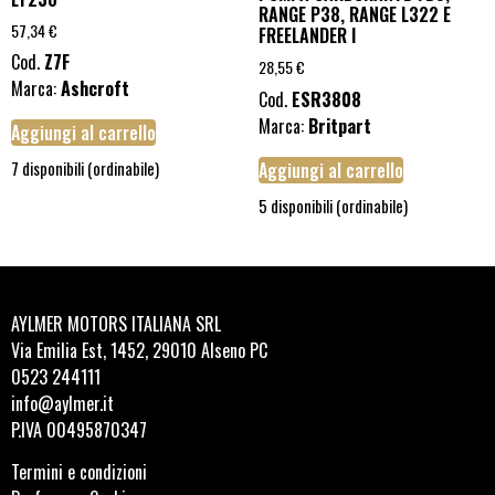
RANGE P38, RANGE L322 E
57,34
€
FREELANDER I
Cod.
Z7F
28,55
€
Marca:
Ashcroft
Cod.
ESR3808
Marca:
Britpart
Aggiungi al carrello
7 disponibili (ordinabile)
Aggiungi al carrello
5 disponibili (ordinabile)
AYLMER MOTORS ITALIANA SRL
Via Emilia Est, 1452, 29010 Alseno PC
0523 244111
info@aylmer.it
P.IVA 00495870347
Termini e condizioni