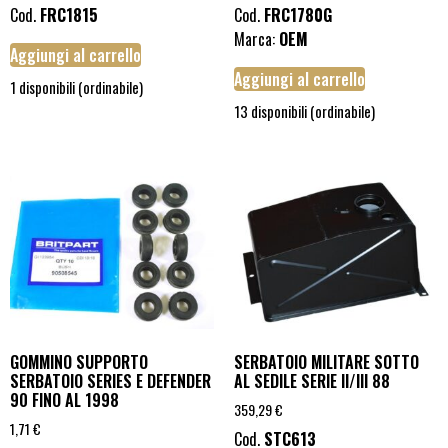
Cod.
FRC1815
Cod.
FRC1780G
Marca:
OEM
Aggiungi al carrello
Aggiungi al carrello
1 disponibili (ordinabile)
13 disponibili (ordinabile)
GOMMINO SUPPORTO
SERBATOIO MILITARE SOTTO
SERBATOIO SERIES E DEFENDER
AL SEDILE SERIE II/III 88
90 FINO AL 1998
359,29
€
1,71
€
Cod.
STC613