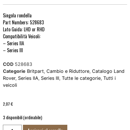
Singola rondella
Part Numbers: 528683
Lato Guida: LHD or RHD
Compatibilità Veicoli:
– Series IIA
– Series III
COD
528683
Categorie
Britpart
,
Cambio e Riduttore
,
Catalogo Land
Rover
,
Series IIA
,
Series III
,
Tutte le categorie
,
Tutti i
veicoli
2,07
€
3 disponibili (ordinabile)