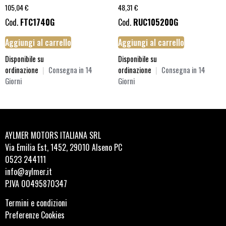
105,04
€
48,31
€
Cod.
FTC1740G
Cod.
RUC105200G
Aggiungi al carrello
Aggiungi al carrello
Disponibile su
Disponibile su
ordinazione
|
Consegna in 14
ordinazione
|
Consegna in 14
Giorni
Giorni
AYLMER MOTORS ITALIANA SRL
Via Emilia Est, 1452, 29010 Alseno PC
0523 244111
info@aylmer.it
P.IVA 00495870347
Termini e condizioni
Preferenze Cookies