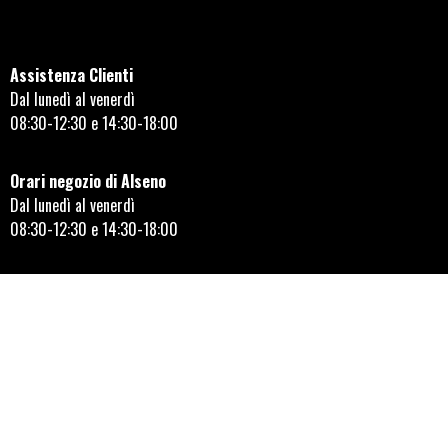
Assistenza Clienti
Dal lunedì al venerdì
08:30-12:30 e 14:30-18:00
Orari negozio di Alseno
Dal lunedì al venerdì
08:30-12:30 e 14:30-18:00
Seguici sui social!
AYLMER MOTORS ITALIANA SRL © 2023 | REA 149855 | Capitale
sociale e quota versata 85.906,00 |
aylmer@pec-mail.it