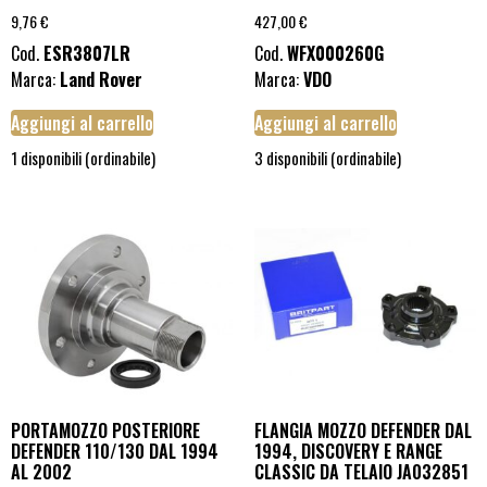
9,76
€
427,00
€
Cod.
ESR3807LR
Cod.
WFX000260G
Marca:
Land Rover
Marca:
VDO
Aggiungi al carrello
Aggiungi al carrello
1 disponibili (ordinabile)
3 disponibili (ordinabile)
PORTAMOZZO POSTERIORE
FLANGIA MOZZO DEFENDER DAL
DEFENDER 110/130 DAL 1994
1994, DISCOVERY E RANGE
AL 2002
CLASSIC DA TELAIO JA032851