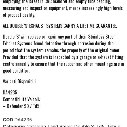
employing the latest in CNC mandrel and empty tube bending,
measuring and inspection equipment, means increasingly high levels
of product quality.
ALL DOUBLE ‘S’ EXHAUST SYSTEMS CARRY A LIFETIME GUARANTEE.
Double ‘S’ will replace or repair any part of their Stainless Steel
Exhaust Systems found defective through corrosion during the
period that the system remains the property of the original owner.
Provided that the system is inspected by a garage or exhaust fitting
centre annually to ensure that the rubber and other mountings are in
good condition.
Varianti Disponibili
DA4235
Compatibilità Veicoli:
– Defender 90 / Td5
COD
DA4235
Categorie
Catalogo Land Rover
,
Double S
,
Td5
,
Tubi di