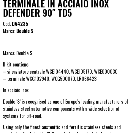
TERMINALE IN ACCIAIO INOX
DEFENDER 90″ TD5
Cod.
DA4235
Marca:
Double S
Marca: Double S
Il kit contiene:
– silenziatore centrale WCE104440, WCE105170, WCE000030
– terminale WCG102940, WCG500070, LR066423
In acciaio inox
Double ‘S’ is recognised as one of Europe’s leading manufacturers of
stainless steel automotive components with a wide selection of
systems for off-road.
Using only the finest austenitic and ferritic stainless steels and