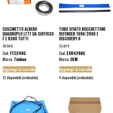
CUSCINETTO ALBERO
TUBO SFIATO BOCCHETTONE
QUADRUPLO LT77 DA SUFFISSO
DEFENDER 1998/2008 E
F E R380 TUTTI
DISCOVERY II
30,50
€
23,42
€
Cod.
FTC248G
Cod.
ESR4290G
Marca:
Timken
Marca:
OEM
Aggiungi al carrello
Aggiungi al carrello
12 disponibili (ordinabile)
4 disponibili (ordinabile)