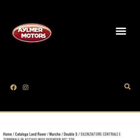
Home
/
Catalogo Land Rover
/
Marche
/
Double S
/ SILENZIATORE CENTRALE E
TERMINALE IN ACCIAIO INOX DEFENDER 90″ TD5