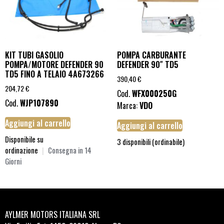
KIT TUBI GASOLIO
POMPA CARBURANTE
POMPA/MOTORE DEFENDER 90
DEFENDER 90″ TD5
TD5 FINO A TELAIO 4A673266
390,40
€
204,72
€
Cod.
WFX000250G
Cod.
WJP107890
Marca:
VDO
Aggiungi al carrello
Aggiungi al carrello
Disponibile su
3 disponibili (ordinabile)
ordinazione
|
Consegna in 14
Giorni
AYLMER MOTORS ITALIANA SRL