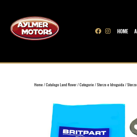
HOME
A
Home
/
Catalogo Land Rover
/
Categorie
/
Sterzo e Idroguida
/
Sterz