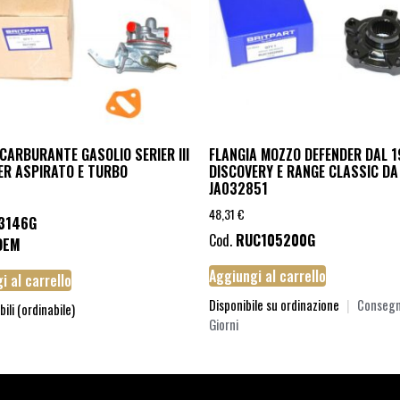
CARBURANTE GASOLIO SERIER III
FLANGIA MOZZO DEFENDER DAL 1
ER ASPIRATO E TURBO
DISCOVERY E RANGE CLASSIC DA
JA032851
48,31
€
3146G
Cod.
RUC105200G
OEM
Aggiungi al carrello
i al carrello
Disponibile su ordinazione
|
Consegn
bili (ordinabile)
Giorni