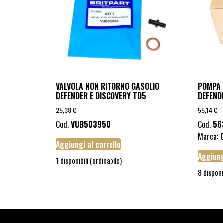
VALVOLA NON RITORNO GASOLIO
POMPA 
DEFENDER E DISCOVERY TD5
DEFEND
25,38
€
55,14
€
Cod.
VUB503950
Cod.
56
Marca:
Aggiungi al carrello
Aggiung
1 disponibili (ordinabile)
8 disponi