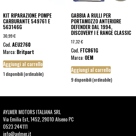
KIT RIPARAZIONE POMPE
GABBIA A RULLI PER
CARBURANTE 549761 E
PORTAMOZZO ANTERIORE
563146G
DEFENDER DAL 1994,
DISCOVERY I E RANGE CLASSIC
30,99
€
17,32
€
Cod.
AEU2760
Cod.
FTC861G
Marca:
Britpart
Marca:
OEM
Aggiungi al carrello
Aggiungi al carrello
1 disponibili (ordinabile)
9 disponibili (ordinabile)
AYLMER MOTORS ITALIANA SRL
Via Emilia Est, 1452, 29010 Alseno PC
0523 244111
info@aylmer.it