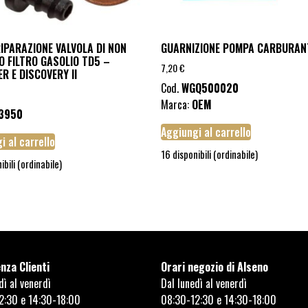
RIPARAZIONE VALVOLA DI NON
GUARNIZIONE POMPA CARBURAN
O FILTRO GASOLIO TD5 –
7,20
€
R E DISCOVERY II
Cod.
WGQ500020
Marca:
OEM
3950
Aggiungi al carrello
i al carrello
16 disponibili (ordinabile)
ibili (ordinabile)
nza Clienti
Orari negozio di Alseno
dì al venerdì
Dal lunedì al venerdì
2:30 e 14:30-18:00
08:30-12:30 e 14:30-18:00