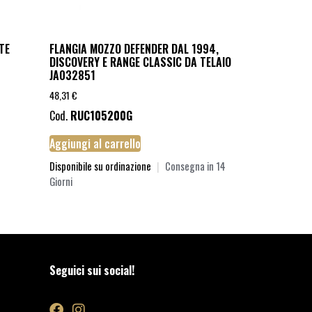
TE
FLANGIA MOZZO DEFENDER DAL 1994,
DISCOVERY E RANGE CLASSIC DA TELAIO
JA032851
48,31
€
Cod.
RUC105200G
Aggiungi al carrello
Disponibile su ordinazione
|
Consegna in 14
Giorni
Seguici sui social!