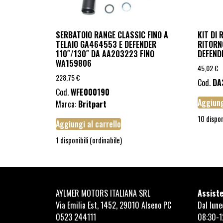
SERBATOIO RANGE CLASSIC FINO A
KIT DI 
TELAIO GA464553 E DEFENDER
RITORN
110″/130″ DA AA203223 FINO
DEFENDE
WA159806
45,02
€
228,75
€
Cod.
DA
Cod.
WFE000190
Aggiung
Marca:
Britpart
10 dispon
Aggiungi al carrello
1 disponibili (ordinabile)
AYLMER MOTORS ITALIANA SRL
Assiste
Via Emilia Est, 1452, 29010 Alseno PC
Dal lune
0523 244111
08:30-1