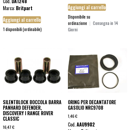
Cod.
DA1248
Aggiungi al carrello
Marca:
Britpart
Disponibile su
Aggiungi al carrello
ordinazione
|
Consegna in 14
1 disponibili (ordinabile)
Giorni
SILENTBLOCK BOCCOLA BARRA
ORING PER DECANTATORE
PANHARD DEFENDER,
GASOLIO NRC9708
DISCOVERY I RANGE ROVER
1,46
€
CLASSIC
Cod.
AAU9902
16,47
€