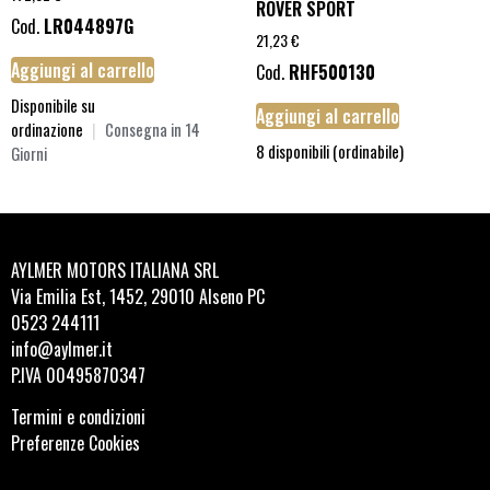
ROVER SPORT
Cod.
LR044897G
21,23
€
Aggiungi al carrello
Cod.
RHF500130
Disponibile su
Aggiungi al carrello
ordinazione
|
Consegna in 14
8 disponibili (ordinabile)
Giorni
AYLMER MOTORS ITALIANA SRL
Via Emilia Est, 1452, 29010 Alseno PC
0523 244111
info@aylmer.it
P.IVA 00495870347
Termini e condizioni
Preferenze Cookies