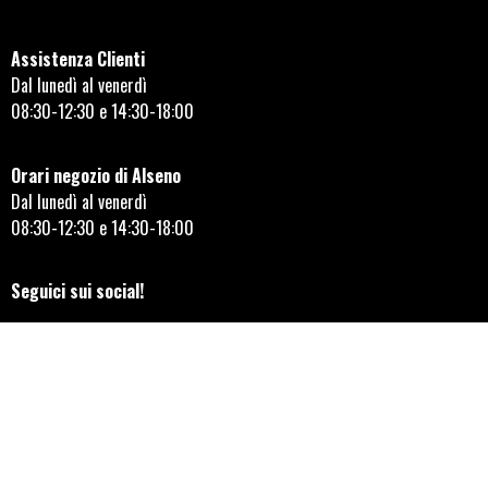
Assistenza Clienti
Dal lunedì al venerdì
08:30-12:30 e 14:30-18:00
Orari negozio di Alseno
Dal lunedì al venerdì
08:30-12:30 e 14:30-18:00
Seguici sui social!
AYLMER MOTORS ITALIANA SRL © 2023 | REA 149855 | Capitale
sociale e quota versata 85.906,00 |
aylmer@pec-mail.it