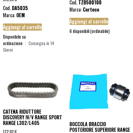
Cod.
TZB500100
Cod.
DA5035
Marca:
Corteco
Marca:
OEM
Aggiungi al carrello
Aggiungi al carrello
6 disponibili (ordinabile)
Disponibile su
ordinazione
|
Consegna in 14
Giorni
CATENA RIDUTTORE
DISCOVERY IV/V RANGE SPORT
RANGE L302/L405
BOCCOLA BRACCIO
POSTERIORE SUPERIORE RANGE
172,02
€