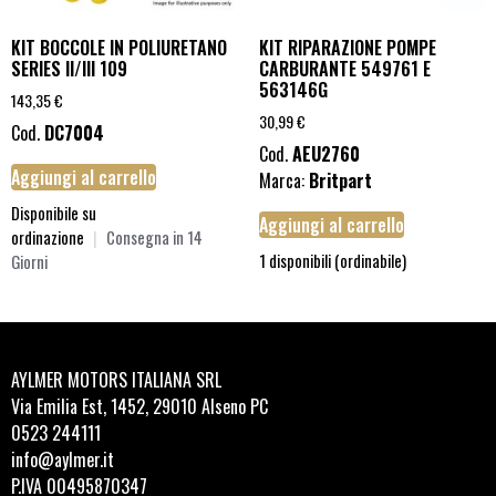
KIT BOCCOLE IN POLIURETANO
KIT RIPARAZIONE POMPE
SERIES II/III 109
CARBURANTE 549761 E
563146G
143,35
€
30,99
€
Cod.
DC7004
Cod.
AEU2760
Aggiungi al carrello
Marca:
Britpart
Disponibile su
Aggiungi al carrello
ordinazione
|
Consegna in 14
1 disponibili (ordinabile)
Giorni
AYLMER MOTORS ITALIANA SRL
Via Emilia Est, 1452, 29010 Alseno PC
0523 244111
info@aylmer.it
P.IVA 00495870347