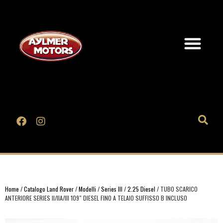
Home
/
Catalogo Land Rover
/
Modelli
/
Series III
/
2.25 Diesel
/ TUBO SCARICO
ANTERIORE SERIES II/IIA/III 109″ DIESEL FINO A TELAIO SUFFISSO B INCLUSO