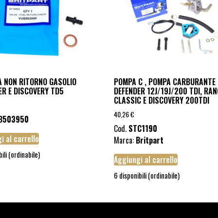
A NON RITORNO GASOLIO
POMPA C , POMPA CARBURANTE
ER E DISCOVERY TD5
DEFENDER 12J/19J/200 TDI, RAN
CLASSIC E DISCOVERY 200TDI
40,26
€
B503950
Cod.
STC1190
i al carrello
Marca:
Britpart
bili (ordinabile)
Aggiungi al carrello
6 disponibili (ordinabile)