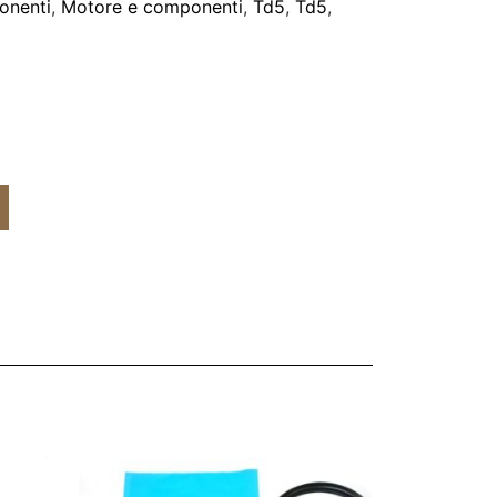
onenti
,
Motore e componenti
,
Td5
,
Td5
,