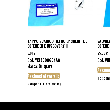
TAPPO SCARICO FILTRO GASOLIO TD5
VALVOL
DEFENDER E DISCOVERY II
DEFEND
5,61
€
25,38
€
Cod.
YXJ500060NAA
Cod.
VU
Marca:
Britpart
Aggiung
Aggiungi al carrello
1 disponi
2 disponibili (ordinabile)