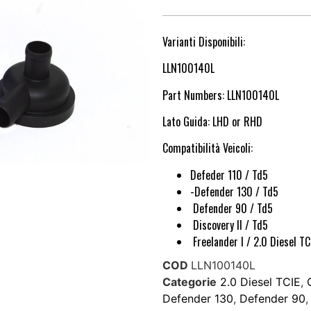
Varianti Disponibili:
LLN100140L
Part Numbers: LLN100140L
Lato Guida: LHD or RHD
Compatibilità Veicoli:
Defeder 110 / Td5
-Defender 130 / Td5
Defender 90 / Td5
Discovery II / Td5
Freelander I / 2.0 Diesel TC
COD
LLN100140L
Categorie
2.0 Diesel TCIE
,
Defender 130
,
Defender 90