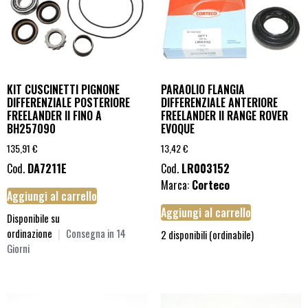
KIT CUSCINETTI PIGNONE
PARAOLIO FLANGIA
DIFFERENZIALE POSTERIORE
DIFFERENZIALE ANTERIORE
FREELANDER II FINO A
FREELANDER II RANGE ROVER
BH257090
EVOQUE
135,91
€
13,42
€
Cod.
DA7211E
Cod.
LR003152
Marca:
Corteco
Aggiungi al carrello
Aggiungi al carrello
Disponibile su
ordinazione
|
Consegna in 14
2 disponibili (ordinabile)
Giorni