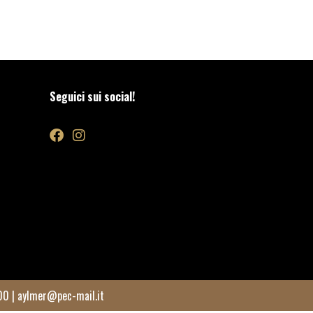
Seguici sui social!
00 |
aylmer@pec-mail.it