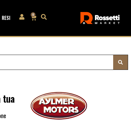
0
RESI
a tua
one