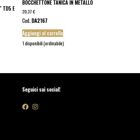
BOCCHETTONE TANICA IN METALLO
″ TD5 E
20,37
€
Cod.
DA2167
Aggiungi al carrello
1 disponibili (ordinabile)
Seguici sui social!