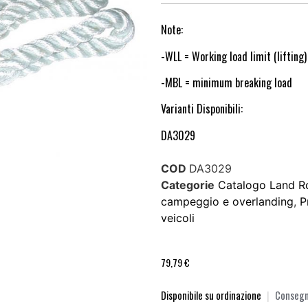
Note:
-WLL = Working load limit (lifting)
-MBL = minimum breaking load
Varianti Disponibili:
DA3029
COD
DA3029
Categorie
Catalogo Land R
campeggio e overlanding
,
P
veicoli
79,79
€
Disponibile su ordinazione
|
Consegna