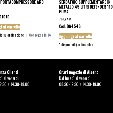
 PORTACOMPRESSORE ARB
SERBATOIO SUPPLEMENTARE IN
METALLO 45 LITRI DEFENDER 110
PUMA
01010
761,77
€
Cod.
DA4546
i al carrello
le su ordinazione
|
Consegna in 14
Aggiungi al carrello
1 disponibili (ordinabile)
nza Clienti
Orari negozio di Alseno
dì al venerdì
Dal lunedì al venerdì
2:30 e 14:30-18:00
08:30-12:30 e 14:30-18:00