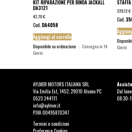
KIT RIPARAZIONE PER BINDA JACKALL
STAFFA
DA3121
229,12
€
42,70
€
Cod.
35
Cod.
DA4058
Aggiung
Aggiungi al carrello
Disponibi
Disponibile su ordinazione
|
Consegna in 14
Giorni
Giorni
AYLMER MOTORS ITALIANA SRL
Assiste
Via Emilia Est, 1452, 29010 Alseno PC
Dal lune
0523 244111
08:30-1
info@aylmer.it
P.IVA 00495870347
Termini e condizioni
Preferenze Cookies