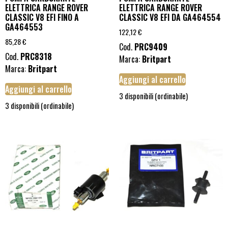
ELETTRICA RANGE ROVER
ELETTRICA RANGE ROVER
CLASSIC V8 EFI FINO A
CLASSIC V8 EFI DA GA464554
GA464553
122,12
€
85,28
€
Cod.
PRC9409
Cod.
PRC8318
Marca:
Britpart
Marca:
Britpart
Aggiungi al carrello
Aggiungi al carrello
3 disponibili (ordinabile)
3 disponibili (ordinabile)