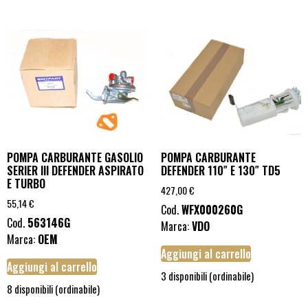
POMPA CARBURANTE GASOLIO
POMPA CARBURANTE
SERIER III DEFENDER ASPIRATO
DEFENDER 110″ E 130″ TD5
E TURBO
427,00
€
55,14
€
Cod.
WFX000260G
Cod.
563146G
Marca:
VDO
Marca:
OEM
Aggiungi al carrello
Aggiungi al carrello
3 disponibili (ordinabile)
8 disponibili (ordinabile)