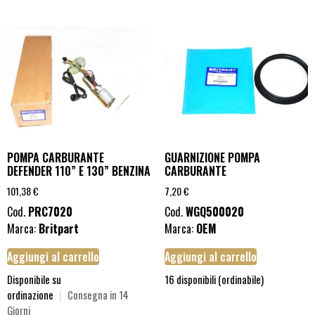
POMPA CARBURANTE
GUARNIZIONE POMPA
DEFENDER 110” E 130” BENZINA
CARBURANTE
101,38
€
7,20
€
Cod.
PRC7020
Cod.
WGQ500020
Marca:
Britpart
Marca:
OEM
Aggiungi al carrello
Aggiungi al carrello
Disponibile su
16 disponibili (ordinabile)
ordinazione
|
Consegna in 14
Giorni