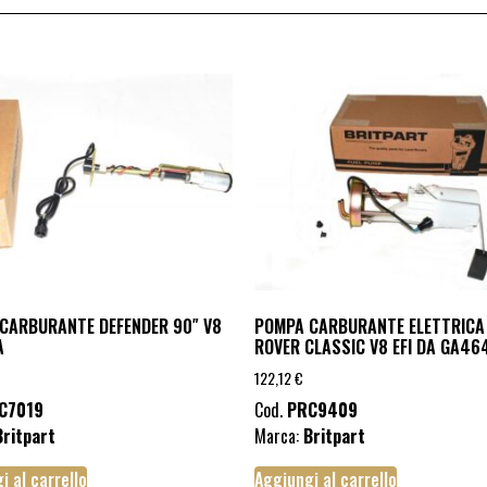
CARBURANTE DEFENDER 90″ V8
POMPA CARBURANTE ELETTRICA
A
ROVER CLASSIC V8 EFI DA GA4
122,12
€
C7019
Cod.
PRC9409
Britpart
Marca:
Britpart
i al carrello
Aggiungi al carrello