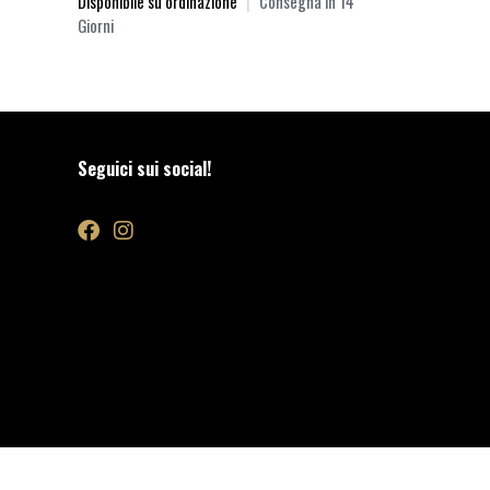
Disponibile su ordinazione
|
Consegna in 14
Giorni
Seguici sui social!
00 |
aylmer@pec-mail.it