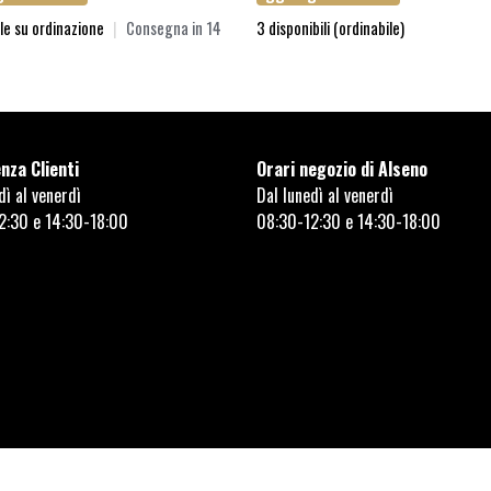
le su ordinazione
|
Consegna in 14
3 disponibili (ordinabile)
nza Clienti
Orari negozio di Alseno
dì al venerdì
Dal lunedì al venerdì
2:30 e 14:30-18:00
08:30-12:30 e 14:30-18:00
 SRL © 2023 | REA 149855 | Capitale sociale e quota versata 85.906,