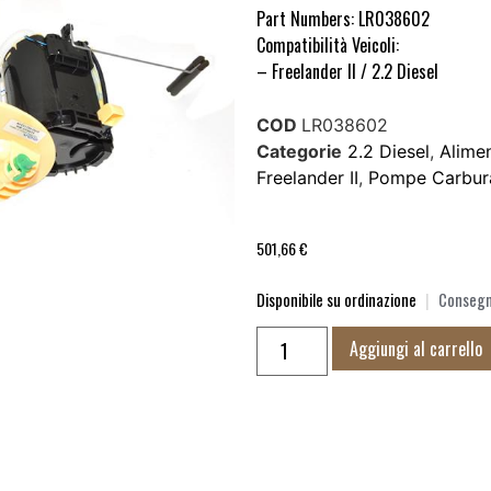
Part Numbers: LR038602
Compatibilità Veicoli:
– Freelander II / 2.2 Diesel
COD
LR038602
Categorie
2.2 Diesel
,
Alime
Freelander II
,
Pompe Carbur
501,66
€
Disponibile su ordinazione
|
Consegna
Aggiungi al carrello