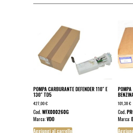
POMPA CARBURANTE DEFENDER 110″ E
POMPA 
130″ TD5
BENZIN
427,00
€
101,38
€
Cod.
WFX000260G
Cod.
PR
Marca:
VDO
Marca:
Aggiungi al carrello
Aggiung