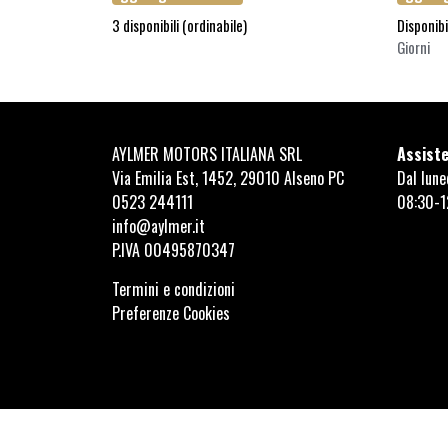
3 disponibili (ordinabile)
Disponibi
Giorni
AYLMER MOTORS ITALIANA SRL
Assiste
Via Emilia Est, 1452, 29010 Alseno PC
Dal lune
0523 244111
08:30-1
info@aylmer.it
P.IVA 00495870347
Termini e condizioni
Preferenze Cookies
AYLMER MOTORS ITALIANA