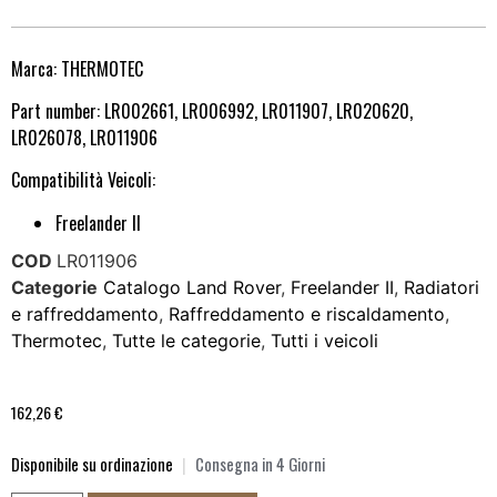
Marca: THERMOTEC
Part number: LR002661, LR006992, LR011907, LR020620,
LR026078, LR011906
Compatibilità Veicoli:
Freelander II
COD
LR011906
Categorie
Catalogo Land Rover
,
Freelander II
,
Radiatori
e raffreddamento
,
Raffreddamento e riscaldamento
,
Thermotec
,
Tutte le categorie
,
Tutti i veicoli
162,26
€
Disponibile su ordinazione
|
Consegna in 4 Giorni