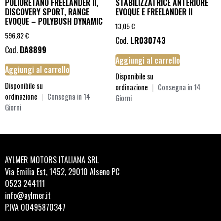
POLIURETANO FREELANDER II,
STABILIZZATRICE ANTERIORE
DISCOVERY SPORT, RANGE
EVOQUE E FREELANDER II
EVOQUE – POLYBUSH DYNAMIC
13,05
€
596,82
€
Cod.
LR030743
Cod.
DA8899
Aggiungi al carrello
Aggiungi al carrello
Disponibile su
Disponibile su
ordinazione
|
Consegna in 14
ordinazione
|
Consegna in 14
Giorni
Giorni
AYLMER MOTORS ITALIANA SRL
Via Emilia Est, 1452, 29010 Alseno PC
0523 244111
info@aylmer.it
P.IVA 00495870347