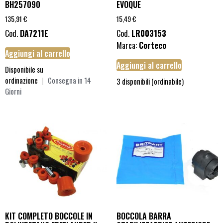
BH257090
EVOQUE
135,91
€
15,49
€
Cod.
DA7211E
Cod.
LR003153
Marca:
Corteco
Aggiungi al carrello
Aggiungi al carrello
Disponibile su
ordinazione
|
Consegna in 14
3 disponibili (ordinabile)
Giorni
KIT COMPLETO BOCCOLE IN
BOCCOLA BARRA